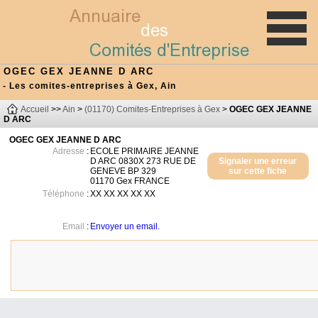
OGEC GEX JEANNE D ARC
- Les comites-entreprises à Gex, Ain
Accueil
>>
Ain
>
(01170) Comites-Entreprises à Gex
>
OGEC GEX JEANNE
D ARC
OGEC GEX JEANNE D ARC
Adresse
:
ECOLE PRIMAIRE JEANNE
D ARC 0830X 273 RUE DE
Signaler une erreur
GENEVE BP 329
sur cette fiche
01170
Gex
FRANCE
Téléphone
:
XX XX XX XX XX
Email
:
Envoyer un email.