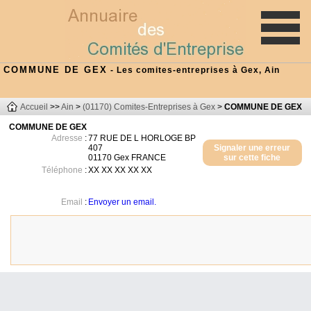
COMMUNE DE GEX
- Les comites-entreprises à Gex, Ain
Accueil
>>
Ain
>
(01170) Comites-Entreprises à Gex
>
COMMUNE DE GEX
COMMUNE DE GEX
Adresse
:
77 RUE DE L HORLOGE BP
407
Signaler une erreur
01170
Gex
FRANCE
sur cette fiche
Téléphone
:
XX XX XX XX XX
Email
:
Envoyer un email.