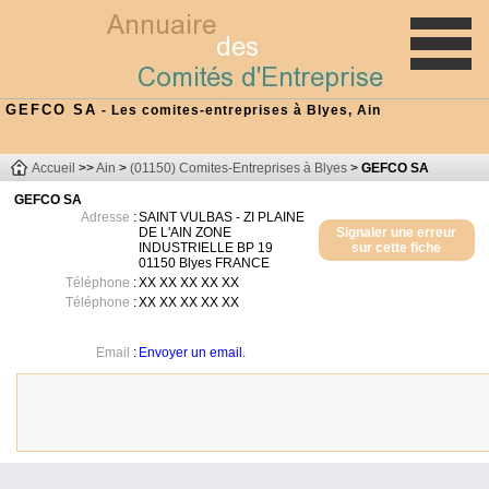
GEFCO SA
- Les comites-entreprises à Blyes, Ain
Accueil
>>
Ain
>
(01150) Comites-Entreprises à Blyes
>
GEFCO SA
GEFCO SA
Adresse
:
SAINT VULBAS - ZI PLAINE
DE L'AIN ZONE
Signaler une erreur
INDUSTRIELLE BP 19
sur cette fiche
01150
Blyes
FRANCE
Téléphone
:
XX XX XX XX XX
Téléphone
:
XX XX XX XX XX
Email
:
Envoyer un email.