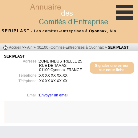
SERIPLAST
- Les comites-entreprises à Oyonnax, Ain
Accueil
>>
Ain
>
(01100) Comites-Entreprises à Oyonnax
>
SERIPLAST
SERIPLAST
Adresse
:
ZONE INDUSTRIELLE 25
RUE DE TAMAS
Signaler une erreur
01100
Oyonnax
FRANCE
sur cette fiche
Téléphone
:
XX XX XX XX XX
Téléphone
:
XX XX XX XX XX
Email
:
Envoyer un email.