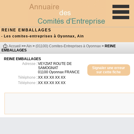
REINE EMBALLAGES
- Les comites-entreprises à Oyonnax, Ain
Accueil
>>
Ain
>
(01100) Comites-Entreprises à Oyonnax
>
REINE
EMBALLAGES
REINE EMBALLAGES
Adresse
:
VEYZIAT ROUTE DE
SAMOGNAT
Signaler une erreur
01100
Oyonnax
FRANCE
sur cette fiche
Téléphone
:
XX XX XX XX XX
Téléphone
:
XX XX XX XX XX