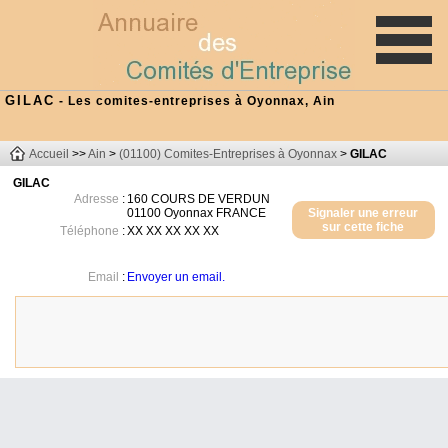
GILAC
- Les comites-entreprises à Oyonnax, Ain
Accueil
>>
Ain
>
(01100) Comites-Entreprises à Oyonnax
>
GILAC
GILAC
Adresse
:
160 COURS DE VERDUN
01100
Oyonnax
FRANCE
Signaler une erreur
sur cette fiche
Téléphone
:
XX XX XX XX XX
Email
:
Envoyer un email.