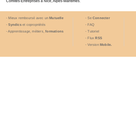
Comites-Entreprises à Nice, Alpes-Maritimes.
- Mieux remboursé avec un
Mutuelle
- Se
Connecter
-
Syndics
et copropriétés
- FAQ
- Apprentissage, métiers,
formations
- Tutoriel
- Flux
RSS
- Version
Mobile.