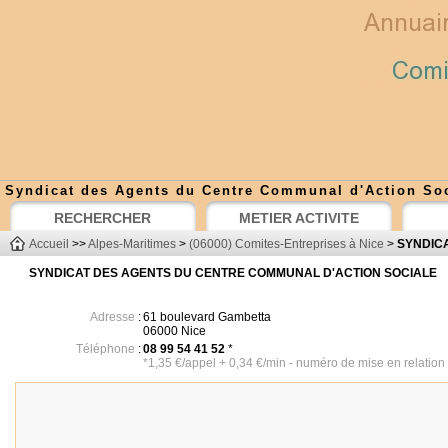
Syndicat des Agents du Centre Communal d'Action So
RECHERCHER
METIER ACTIVITE
Accueil
>>
Alpes-Maritimes
>
(06000) Comites-Entreprises à Nice
>
SYNDIC
SYNDICAT DES AGENTS DU CENTRE COMMUNAL D'ACTION SOCIALE
Adresse
:
61 boulevard Gambetta
06000 Nice
Téléphone
:
08 99 54 41 52
*
*1,35 €/appel + 0,34 €/min - numéro de mise en relation