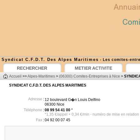
Syndicat C.F.D.T. Des Alpes Maritimes
- Les comites-entre
RECHERCHER
METIER ACTIVITE
Accueil
>>
Alpes-Maritimes
>
(06300) Comites-Entreprises à Nice
>
SYNDICA
SYNDICAT C.F.D.T. DES ALPES MARITIMES
Adresse
:
12 boulevard G�n Louis Delfino
06300 Nice
Téléphone
:
08 99 54 41 00
*
*1,35 €/appel + 0,34 €/min - numéro de mise en relation
Fax
:
04 92 00 07 45