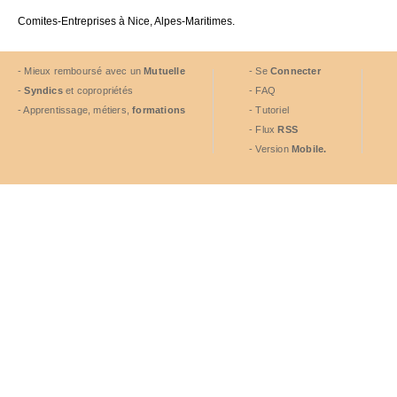
Comites-Entreprises à Nice, Alpes-Maritimes.
- Mieux remboursé avec un
Mutuelle
- Se
Connecter
-
Syndics
et copropriétés
- FAQ
- Apprentissage, métiers,
formations
- Tutoriel
- Flux
RSS
- Version
Mobile.